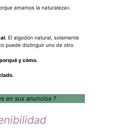
orque amamos la naturaleza».
al.
El algodón natural, solamente
co puede distinguir uno de otro.
r porqué y cómo.
clado.
es en sus anuncios ?
enibilidad