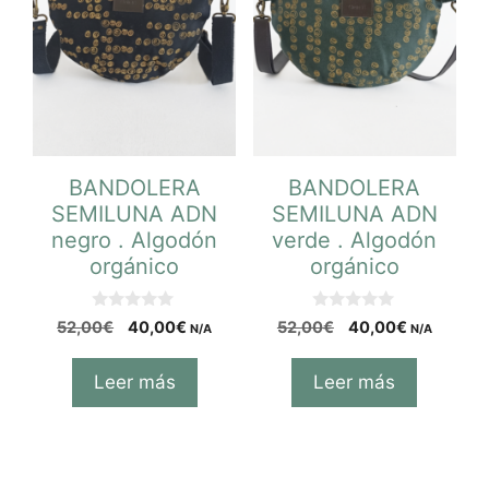
BANDOLERA
BANDOLERA
SEMILUNA ADN
SEMILUNA ADN
negro . Algodón
verde . Algodón
orgánico
orgánico
0
0
52,00
€
40,00
€
52,00
€
40,00
€
N/A
N/A
d
d
e
e
5
5
Leer más
Leer más