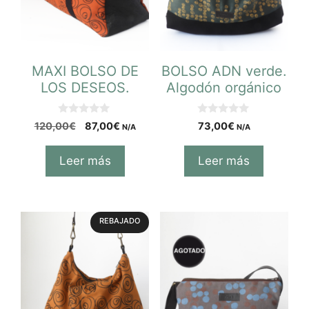
MAXI BOLSO DE
BOLSO ADN verde.
LOS DESEOS.
Algodón orgánico
0
0
120,00
€
87,00
€
73,00
€
N/A
N/A
d
d
e
e
5
5
Leer más
Leer más
REBAJADO