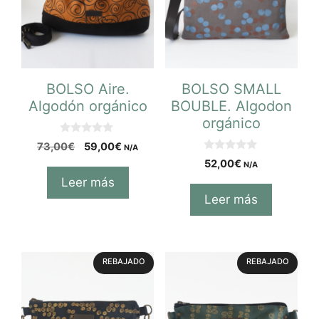
BOLSO Aire.
BOLSO SMALL
Algodón orgánico
BOUBLE. Algodon
orgánico
0
73,00
€
59,00
€
N/A
d
0
e
52,00
€
N/A
d
5
e
Leer más
5
Leer más
REBAJADO
REBAJADO