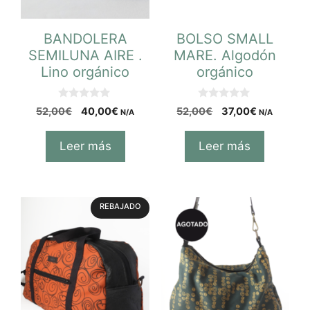
BANDOLERA
BOLSO SMALL
SEMILUNA AIRE .
MARE. Algodón
Lino orgánico
orgánico
0
0
52,00
€
40,00
€
52,00
€
37,00
€
N/A
N/A
d
d
e
e
5
5
Leer más
Leer más
REBAJADO