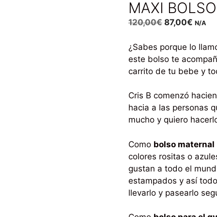
MAXI BOLSO
120,00
€
87,00
€
N/A
¿Sabes porque lo lla
este bolso te acompañe
carrito de tu bebe y t
Cris B comenzó haciend
hacia a las personas q
mucho y quiero hacer
Como
bolso maternal
colores rositas o azul
gustan a todo el mund
estampados y así todo
llevarlo y pasearlo se