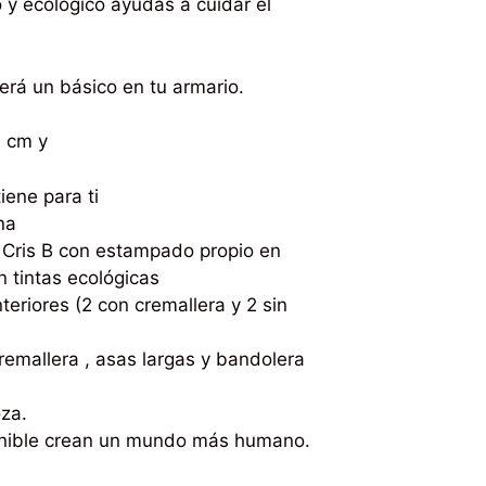
y ecológico ayudas a cuidar el
erá un básico en tu armario.
 cm y
iene para ti
na
e Cris B con estampado propio en
n tintas ecológicas
nteriores (2 con cremallera y 2 sin
cremallera , asas largas y bandolera
za.
enible crean un mundo más humano.