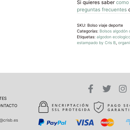
Si quieres saber
como 
preguntas frecuentes
o
SKU:
Bolso viaje deporte
Categorías:
Bolsos algodón 
Etiquetas:
algodon ecologic
estampado by Cris B
,
organi
TES
ONTACTO
o@crisb.es