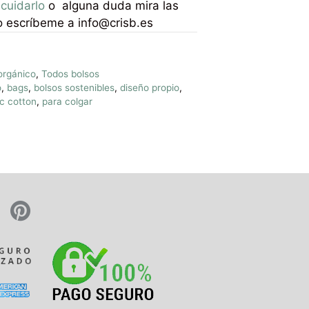
cuidarlo
o alguna duda mira las
 escríbeme a info@crisb.es
orgánico
,
Todos bolsos
o
,
bags
,
bolsos sostenibles
,
diseño propio
,
c cotton
,
para colgar