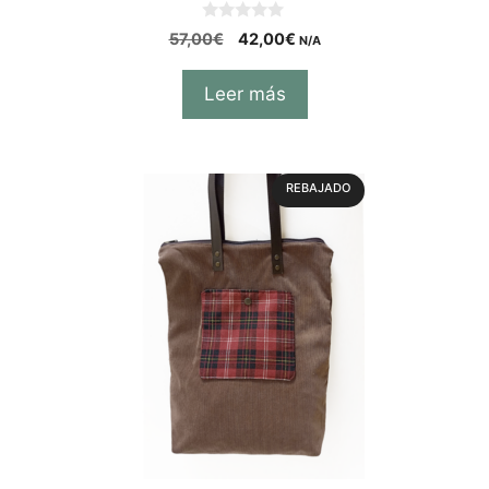
0
57,00
€
42,00
€
N/A
d
e
5
Leer más
REBAJADO