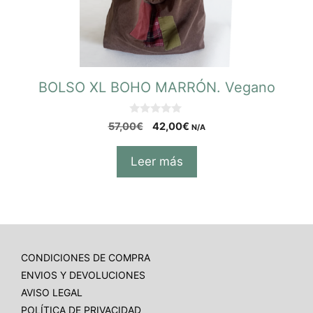
BOLSO XL BOHO MARRÓN. Vegano
0
57,00
€
42,00
€
N/A
d
e
5
Leer más
CONDICIONES DE COMPRA
ENVIOS Y DEVOLUCIONES
AVISO LEGAL
POLÍTICA DE PRIVACIDAD