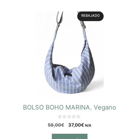
REBAJADO
BOLSO BOHO MARINA. Vegano
0
58,00
€
37,00
€
N/A
d
e
5