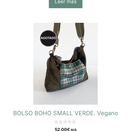
Leer más
BOLSO BOHO SMALL VERDE. Vegano
0
52,00
€
N/A