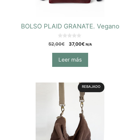
BOLSO PLAID GRANATE. Vegano
0
52,00
€
37,00
€
N/A
d
e
5
Leer más
REBAJADO