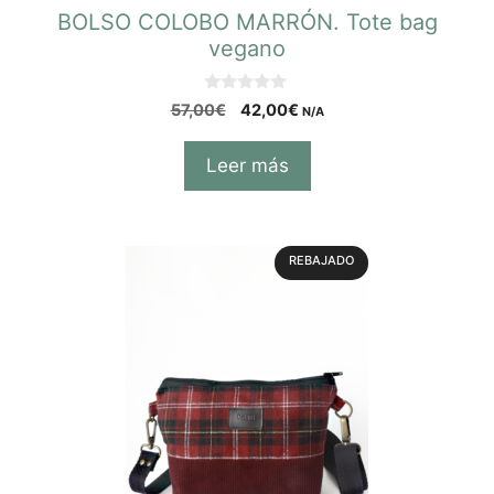
BOLSO COLOBO MARRÓN. Tote bag
vegano
0
57,00
€
42,00
€
N/A
d
e
5
Leer más
REBAJADO