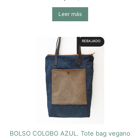
d
e
5
Leer más
REBAJADO
BOLSO COLOBO AZUL. Tote bag vegano