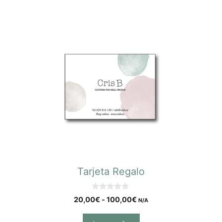
Tarjeta Regalo
0
20,00
€
-
100,00
€
N/A
d
e
5